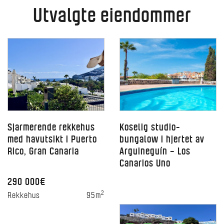
Utvalgte eiendommer
Sjarmerende rekkehus
Koselig studio-
med havutsikt i Puerto
bungalow i hjertet av
Rico, Gran Canaria
Arguineguín – Los
Canarios Uno
290 000€
2
Rekkehus
95m