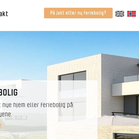
akt
På jakt etter ny feriebolig?
BOLIG
t nye hjem eller feriebolig på
yene
r