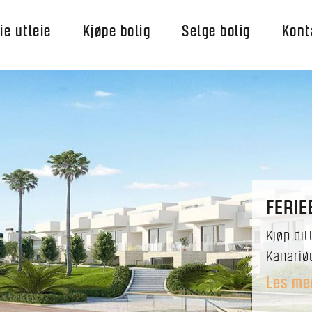
ie utleie
Kjøpe bolig
Selge bolig
Kont
FERIE
Kjøp dit
Kanariø
Les me