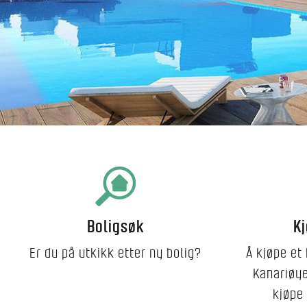
Boligsøk
K
Er du på utkikk etter ny bolig?
Å kjøpe et 
Kanariøye
kjøpe 