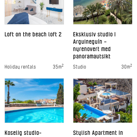
Loft on the beach loft 2
Eksklusiv studio i
Arguineguín –
nyrenovert med
panoramautsikt
2
2
Holiday rentals
35m
Studio
30m
Koselig studio-
Stylish Apartment in