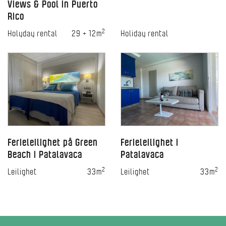
Views & Pool in Puerto
Rico
2
Holyday rental
29 + 12m
Holiday rental
Ferieleilighet på Green
Ferieleilighet i
Beach i Patalavaca
Patalavaca
2
2
Leilighet
33m
Leilighet
33m