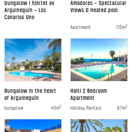
bungalow i hjertet av
Amadores – Spectacular
Arguineguín – Los
Views & Heated pool
Canarios Uno
2
Apartment
115m
Bungalow in the heart
Haiti 2 Bedroom
of Arguineguín
Apartment
2
2
bungalow
40m
Holiday Rentals
67m