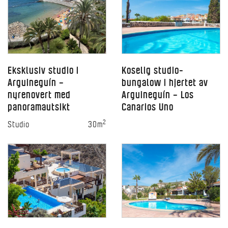
Eksklusiv studio i
Koselig studio-
Arguineguín –
bungalow i hjertet av
nyrenovert med
Arguineguín – Los
panoramautsikt
Canarios Uno
2
Studio
30m