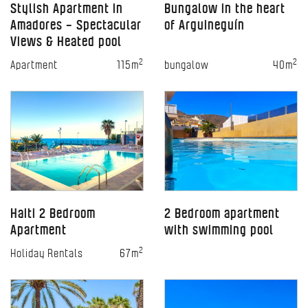
Stylish Apartment in
Bungalow in the heart
Amadores – Spectacular
of Arguineguín
Views & Heated pool
2
2
Apartment
115m
bungalow
40m
Haiti 2 Bedroom
2 Bedroom apartment
Apartment
with swimming pool
2
Holiday Rentals
67m