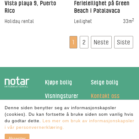
Vista playa 9, Puerto
Ferieleilighet på Green
Rico
Beach i Patalavaca
2
Holiday rental
Leilighet
33m
1
2
Neste
Siste
Kjøpe bolig
Selge bolig
Visningsturer
Kontakt oss
Denne siden benytter seg av informasjonskapsler
Facebook
(cookies). Du kan fortsette å bruke siden som vanlig hvis
du godtar dette.
Les mer om bruk av informasjonskapsler
På jakt etter ny feriebolig?
i vår personvernerklæring.
©
Notar International AS
- Alle rettigheter reservert | Utviklet av
Cateno AS
- Powered by
CLAW
|
Personvern