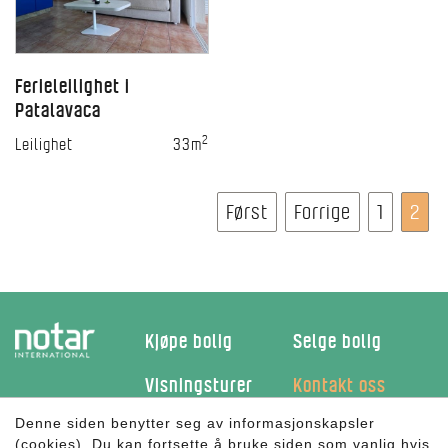
Ferieleilighet i
Patalavaca
2
Leilighet
33m
Først
Forrige
1
2
Kjøpe bolig
Selge bolig
Visningsturer
Kontakt oss
Denne siden benytter seg av informasjonskapsler
Facebook
(cookies). Du kan fortsette å bruke siden som vanlig hvis